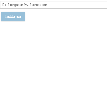
Sökruta
Ladda ner